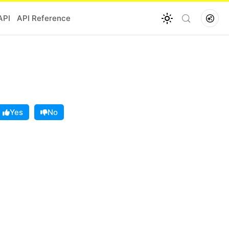
API
API Reference
Yes
No